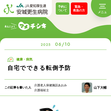
予約に
緊急・
ついて
救急の方
06/10
2025
健康・病気
自宅でできる転倒予防
介護老人保健施設あおみ
山下大輔
この記事を
書いた人
介護福祉士