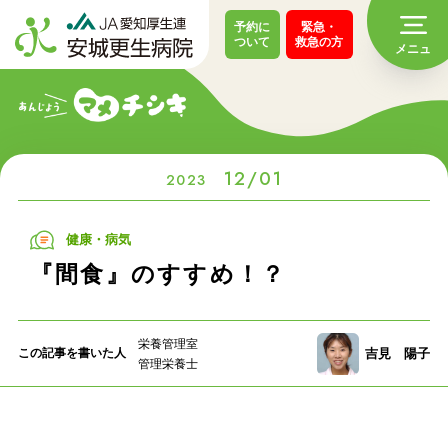
予約に
緊急・
ついて
救急の方
12/01
2023
健康・病気
『間食』のすすめ！？
栄養管理室
吉見 陽子
この記事を
書いた人
管理栄養士