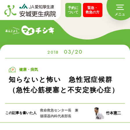
予約に
緊急・
ついて
救急の方
03/20
2018
健康・病気
知らないと怖い 急性冠症候群
（急性心筋梗塞と不安定狭心症）
救命救急センター長 兼
竹本憲二
この記事を
書いた人
循環器内科代表部長