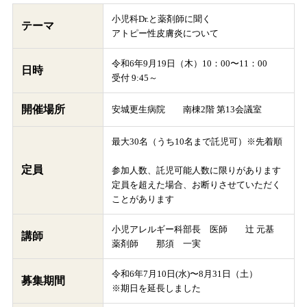
小児科Dr.と薬剤師に聞く
テーマ
アトピー性皮膚炎について
令和6年9月19日（木）10：00〜11：00
日時
受付 9:45～
開催場所
安城更生病院 南棟2階 第13会議室
最大30名（うち10名まで託児可）※先着順
定員
参加人数、託児可能人数に限りがあります
定員を超えた場合、お断りさせていただく
ことがあります
小児アレルギー科部長 医師 辻 元基
講師
薬剤師 那須 一実
令和6年7月10日(水)〜8月31日（土）
募集期間
※期日を延長しました